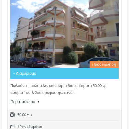
Προς πώληση
- Διαμέρισμα
Πωλούνται πολυτελή, καινούρια διαμερίσματα 50,00 τμ,
δυάρια 1ου & 2ου ορόφου, φωτεινά,…
Περισσότερα
50.00 τ.μ.
1 Υπνοδωμάτιο