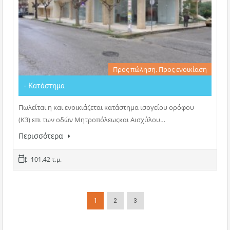
Προς πώληση, Προς ενοικίαση
- Κατάστημα
Πωλείται η και ενοικιάζεται κατάστημα ισογείου ορόφου
(Κ3) επι των οδών Μητροπόλεωςκαι Αισχύλου…
Περισσότερα
101.42 τ.μ.
1
2
3