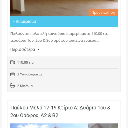
Προς πώληση
- Διαμέρισμα
Πωλούνται πολυτελή καινούρια διαμερίσματα 110.00 τμ,
τεσσάρια 1ου, 2ου & 3ου ορόφου φωτεινά ευάερα…
Περισσότερα
110.00 τ.μ.
3 Υπνοδωμάτια
2 Μπάνια
Παύλου Μελά 17-19 Κτίριο Α: Δυάρια 1ου &
2ου Ορόφου, Α2 & Β2