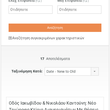
Ελάχ. Επιφάνεια
Μέγ. Επιφάνεια
(τ.μ.)
(τ.μ.)
Αναζήτηση συγκεκριμένων χαρακτηριστικών
17
Αποτελέσματα
Ταξινόμηση Κατά:
Date - New to Old
Οδός Ιακωβίδου & Νικολάου Καντούνη: Νέο
Τριώροφο Κτίριο Διαμερισμάτων Με Θέσεις