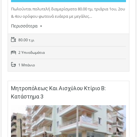
Πωλούνται πολυτελή διαμερίσματα 80.00 τμ, τριάρια 1ου, 2ου
& 4ου ορόφου φωτεινά ευάερα με μεγάλες…
Περισσότερα
80.00 τ.μ.
2 Υπνοδωμάτια
1 Μπάνιο
Μητροπόλεως Και Αισχύλου Κτίριο Β:
Κατάστημα 3