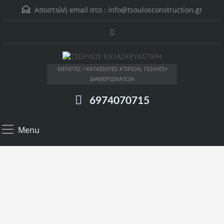
Αποστολή email στο :
info@tsoulosconstruction.gr
ΜΕΛΕΤΕΣ / ΚΑΤΑΣΚΕΥΕΣ ΚΤΙΡΙΩΝ, ΠΩΛΗΣΗ
ΔΙΑΜΕΡΙΣΜΑΤΩΝ
6974070715
Menu