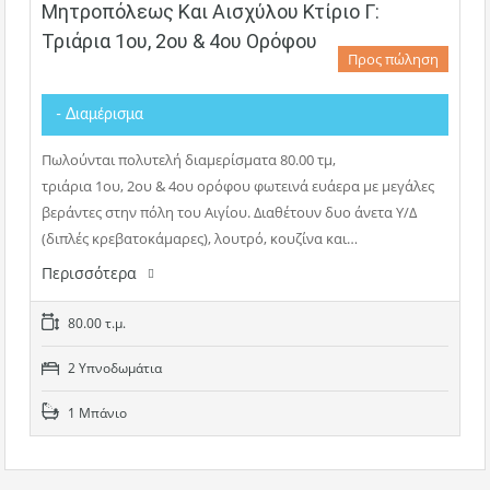
Μητροπόλεως Και Αισχύλου Κτίριο Γ:
Τριάρια 1ου, 2ου & 4ου Ορόφου
Προς πώληση
- Διαμέρισμα
Πωλούνται πολυτελή διαμερίσματα 80.00 τμ,
τριάρια 1ου, 2ου & 4ου ορόφου φωτεινά ευάερα με μεγάλες
βεράντες στην πόλη του Αιγίου. Διαθέτουν δυο άνετα Υ/Δ
(διπλές κρεβατοκάμαρες), λουτρό, κουζίνα και…
Περισσότερα
80.00 τ.μ.
2 Υπνοδωμάτια
1 Μπάνιο