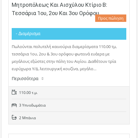
Μητροπόλεως Και Αισχύλου Κτίριο Β:
Τεσσάρια 1ου, 2ου Και 3ου Ορόφου
Προς πώληση
- Διαμέρισμα
Πωλούνται πολυτελή καινούρια διαμερίσματα 110.00 τμ,
τεσσάρια 1ου, 2ου & 3ου ορόφου φωτεινά ευάερα με
μεγάλους εξώστες στην πόλη του Αιγίου. Διαθέτουν τρία
ευρύχωρα Υ/Δ, λειτουργική κουζίνα, μεγάλο…
Περισσότερα
110.00 τ.μ.
3 Υπνοδωμάτια
2 Μπάνια