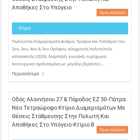
Αποθήκες Στο Υπόγειο
Προς πώληση
- Κτίριο
Πωλούνται διαμερίσματα Δυάρια, Τριάρια και Τεσσάρια 1ου,
2ου, 3ου, 4ου & 5ου Ορόφου, σύγχρονης πολυτελούς
κατασκευής (2026), διαμπερή, γωνιακά, ευρύχωρα,
λειτουργικά σχεδιασμένα με μεγάλες βεράντες.…
Περισσότερα
Οδός Αλοννήσου 27 & Πάροδος ΕΖ 30-Πάτρα:
Νέο Τετραώροφο Κτίριο Διαμερισμάτων Με
Θέσεις Στάθμευσης Στην Πυλωτή Και
Αποθήκες Στο Υπόγειο-Κτίριο Β
Προς πώληση