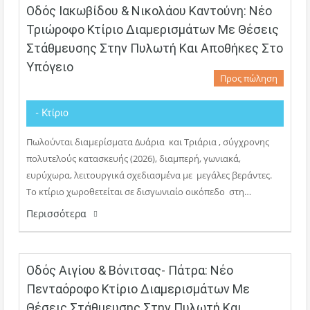
Οδός Ιακωβίδου & Νικολάου Καντούνη: Νέο
Τριώροφο Κτίριο Διαμερισμάτων Με Θέσεις
Στάθμευσης Στην Πυλωτή Και Αποθήκες Στο
Υπόγειο
Προς πώληση
- Κτίριο
Πωλούνται διαμερίσματα Δυάρια και Τριάρια , σύγχρονης
πολυτελούς κατασκευής (2026), διαμπερή, γωνιακά,
ευρύχωρα, λειτουργικά σχεδιασμένα με μεγάλες βεράντες.
Το κτίριο χωροθετείται σε δισγωνιαίο οικόπεδο στη…
Περισσότερα
Οδός Αιγίου & Βόνιτσας- Πάτρα: Νέο
Πενταόροφο Κτίριο Διαμερισμάτων Με
Θέσεις Στάθμευσης Στην Πυλωτή Και