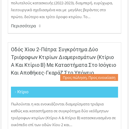
πολυτελούς κατασκευής (2022-2023), διαμπερή, ευρύχωρα,
λειτουργικά σχεδιασμένα και με μεγάλες βεράντες στο
πρώτο, δεύτερο και τρίτο όροφο κτιρίου. Το…
Περισσότερα
Οδός Χίου 2-Πάτρα: Συγκρότημα Δύο
Τριόροφων Κτιρίων Διαμερισμάτων (Κτίριο
Α Και Κτἰριο Β) Με Καταστήματα Στο Ισόγειο
Και Αποθήκες-Γκαράζ Στο Υπόγειο
Προς πώληση, Προς ενοικίαση
- Κτίριο
Πωλούνται η και ενοικιάζονται διαμερίσματα τριάρια
καθώς και καταστήματα σε συγκρότημα δύο νεόδμητων
τριόροφων κτιρίων (Κτίριο Α & Κτίριο Β) κατασκευασμένα σε
οικόπεδο επί των οδών Χίου 2 και…