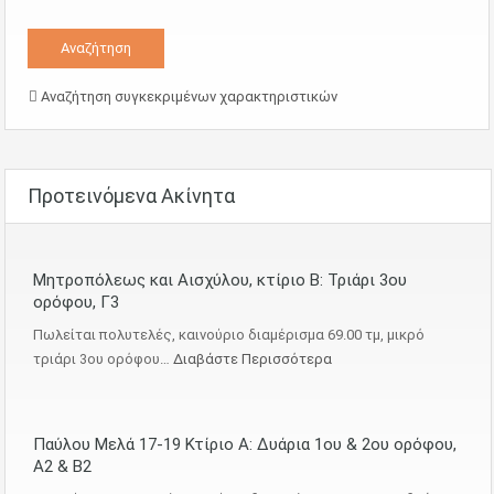
Αναζήτηση συγκεκριμένων χαρακτηριστικών
Προτεινόμενα Ακίνητα
Μητροπόλεως και Αισχύλου, κτίριο Β: Τριάρι 3ου
ορόφου, Γ3
Πωλείται πολυτελές, καινούριο διαμέρισμα 69.00 τμ, μικρό
τριάρι 3ου ορόφου…
Διαβάστε Περισσότερα
Παύλου Μελά 17-19 Κτίριο Α: Δυάρια 1ου & 2ου ορόφου,
Α2 & Β2