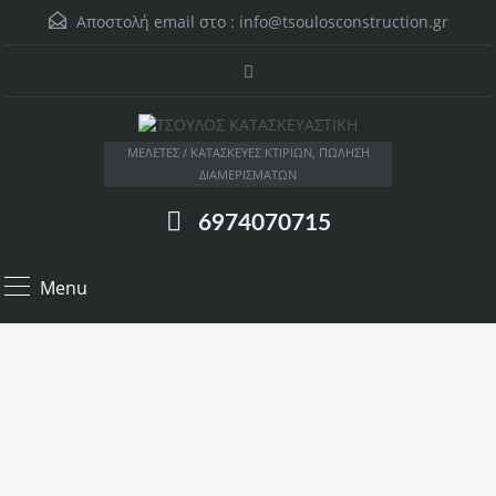
Αποστολή email στο :
info@tsoulosconstruction.gr
ΜΕΛΕΤΕΣ / ΚΑΤΑΣΚΕΥΕΣ ΚΤΙΡΙΩΝ, ΠΩΛΗΣΗ
ΔΙΑΜΕΡΙΣΜΑΤΩΝ
6974070715
Menu